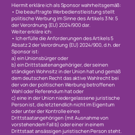
Hiermit erkläre ich als Sponsor wahrheitsgemäß:
• Die beauftragte Werbedienstleistung stellt
politische Werbung im Sinne des Artikels 3 Nr. 5
der Verordnung (EU) 2024/900 dar.
Weiter erkläre ich:
• Ich erfülle die Anforderungen des Artikels 5
Absatz 2 der Verordnung (EU) 2024/900, d.h. der
Sponsor ist:
a) ein Unionsbürger oder
b) ein Drittstaatenangehöriger, der seinen
ständigen Wohnsitz in der Union hat und gemäß
dem deutschen Recht das aktive Wahlrecht bei
der von der politischen Werbung betroffenen
Wahl oder Referendum hat oder
c) eine in der Union niedergelassene juristische
Person ist, die letztendlich nicht im Eigentum
oder unter der Kontrolle eines
Drittstaatangehörigen (mit Ausnahme von
vorstehendem Fall b) oder einer in einem
Drittstaat ansässigen juristischen Person steht.