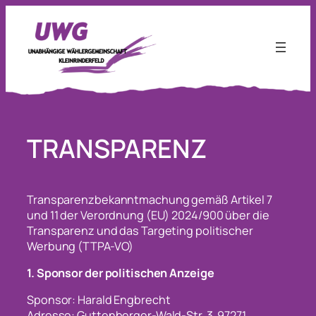
Zum
Inhalt
springen
TRANSPARENZ
Transparenzbekanntmachung gemäß Artikel 7
und 11 der Verordnung (EU) 2024/900 über die
Transparenz und das Targeting politischer
Werbung (TTPA-VO)
1. Sponsor der politischen Anzeige
Sponsor: Harald Engbrecht
Adresse: Guttenberger-Wald-Str. 3, 97271