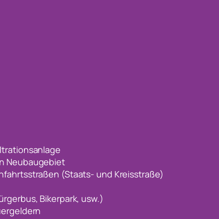
trationsanlage
in Neubaugebiet
fahrtsstraßen (Staats- und Kreisstraße)
rgerbus, Bikerpark, usw.)
uergeldern